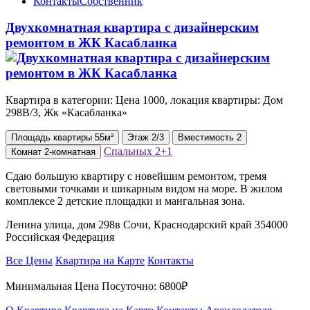
Контакты
Собственник
Двухкомнатная квартира с дизайнерским
ремонтом в ЖК Касабланка
Квартира в категории: Цена 1000, локация квартиры: Дом
298В/3, Жк «Касабланка»
Площадь
квартиры
55м²
Этаж
2/3
Вместимость
2
Спальных
2+1
Комнат
2-комнатная
Сдаю большую квартиру с новейшим ремонтом, тремя
световыми точками и шикарным видом на море. В жилом
комплексе 2 детские площадки и мангальная зона.
Ленина улица, дом 298в Сочи, Краснодарский край 354000
Российская Федерация
Все Цены
Квартира на Карте
Контакты
Минимальная Цена Посуточно:
6800₽