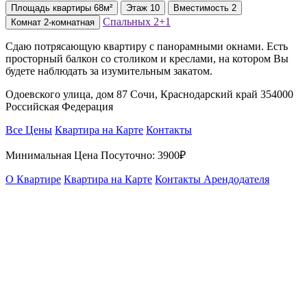
Площадь
квартиры
68м²
Этаж
10
Вместимость
2
Спальных
2+1
Комнат
2-комнатная
Сдаю потрясающую квартиру с панорамными oкнами. Есть
просторный балкон со столиком и креслами, на котором Вы
будете наблюдать за изумительным закатом.
Одоевского улица, дом 87 Сочи, Краснодарский край 354000
Российская Федерация
Все Цены
Квартира на Карте
Контакты
Минимальная Цена Посуточно:
3900₽
О Квартире
Квартира на Карте
Контакты Арендодателя