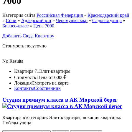
7000
Категория сайта
Российская Федерация
»
Краснодарский край
»
Сочи
»
Адлерский р-н
»
Черемушка мкр
»
Садовая улица
»
Бизнес-класс
»
Цена 7000
Добавить Сюда Квартиру
Стоимость посуточно
No Results
Квартира 71
Элит-квартиры
Стоимость
Цена от 6000₽
Локация
Смотреть на карте
Контакты
Собственник
Студия премиум класса в АК Морской берег
Квартира в категории: Элит-квартиры, локация квартиры:
Победы улица