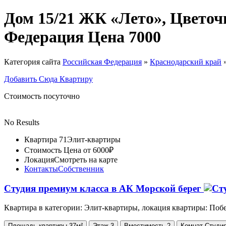
Дом 15/21 ЖК «Лето», Цветоч
Федерация Цена 7000
Категория сайта
Российская Федерация
»
Краснодарский край
Добавить Сюда Квартиру
Стоимость посуточно
No Results
Квартира 71
Элит-квартиры
Стоимость
Цена от 6000₽
Локация
Смотреть на карте
Контакты
Собственник
Студия премиум класса в АК Морской берег
Квартира в категории: Элит-квартиры, локация квартиры: Поб
Площадь
квартиры
37м²
Этаж
3
Вместимость
2
Комнат
Студи