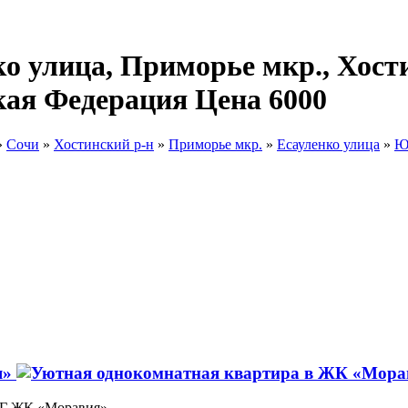
о улица, Приморье мкр., Хости
кая Федерация Цена 6000
»
Сочи
»
Хостинский р-н
»
Приморье мкр.
»
Есауленко улица
»
Ю
я»
96Г ЖК «Моравия»