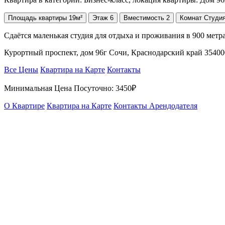
Площадь
квартиры
19м²
Этаж
6
Вместимость
2
Комнат
Студи
Сдаётся маленькая студия для отдыха и проживания в 900 метр
Курортный проспект, дом 96г Сочи, Краснодарский край 3540
Все Цены
Квартира на Карте
Контакты
Минимальная Цена Посуточно:
3450₽
О Квартире
Квартира на Карте
Контакты Арендодателя