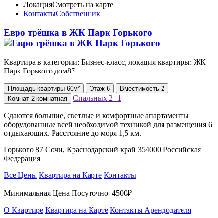
Локация
Смотреть на карте
Контакты
Собственник
Евро трёшка в ЖК Парк Горького
Квартира в категории: Бизнес-класс, локация квартиры: ЖК
⁠Парк Горького дом87
Площадь
квартиры
60м²
Этаж
6
Вместимость
2
Спальных
2+1
Комнат
2-комнатная
Сдаются большие, светлые и комфортные апартаменты
оборудованные всей необходимой техникой для размещения 6
отдыхающих. Расстояние до моря 1,5 км.
Горького 87 Сочи, Краснодарский край 354000 Российская
Федерация
Все Цены
Квартира на Карте
Контакты
Минимальная Цена Посуточно:
4500₽
О Квартире
Квартира на Карте
Контакты Арендодателя