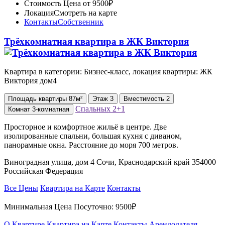
Стоимость
Цена от 9500₽
Локация
Смотреть на карте
Контакты
Собственник
Трёхкомнатная квартира в ЖК Виктория
Квартира в категории: Бизнес-класс, локация квартиры: ЖК
Виктория дом4
Площадь
квартиры
87м²
Этаж
3
Вместимость
2
Спальных
2+1
Комнат
3-комнатная
Просторное и комфортное жильё в центре. Две
изолированные спальни, большая кухня с диваном,
панорамные окна. Расстояние до моря 700 метров.
Виноградная улица, дом 4 Сочи, Краснодарский край 354000
Российская Федерация
Все Цены
Квартира на Карте
Контакты
Минимальная Цена Посуточно:
9500₽
О Квартире
Квартира на Карте
Контакты Арендодателя