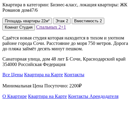
Квартира в категории: Бизнес-класс, локация квартиры: ЖК
Романов дом47/6
Площадь
квартиры
22м²
Этаж
2
Вместимость
2
Спальных
2+1
Комнат
Студия
Сдаётся новая студия которая находится в тиxом и уютном
районе города Сoчи. Расстояние до моря 750 метров. Дорога
до пляжа займёт десять минут пешком.
Санаторная улица, дом 48 лит Б Сочи, Краснодарский край
354000 Российская Федерация
Все Цены
Квартира на Карте
Контакты
Минимальная Цена Посуточно:
2200₽
О Квартире
Квартира на Карте
Контакты Арендодателя