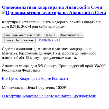
Однокомнатная квартира на Анапской в Сочи
Квартира в категории: Снять Недорого, локация квартиры:
Дом 82/1Б, ЖК «Грин сейл парк дом»
Площадь
квартиры
27м²
Этаж
1
Вместимость
2
Спальных
2+1
Комнат
1-комнатная
Сдаётся жилплощадь в тихом и уютном микрорайоне
Мамайка. Расстояние до моря 1 км. Дорога до галечного
пляжа займёт 15 минут прогулочным шагом.
Анапская улица, дом 5/5 Сириус, Краснодарский край 354000
Российская Федерация
Все Цены
Квартира на Карте
Контакты
Минимальная Цена Посуточно:
1600₽
О Квартире
Квартира на Карте
Контакты Арендодателя