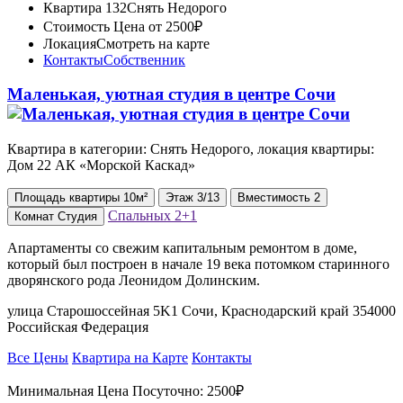
Квартира 132
Снять Недорого
Стоимость
Цена от 2500₽
Локация
Смотреть на карте
Контакты
Собственник
Маленькая, уютная студия в центре Сочи
Квартира в категории: Снять Недорого, локация квартиры:
Дом 22 АК «Морской Каскад»
Площадь
квартиры
10м²
Этаж
3/13
Вместимость
2
Спальных
2+1
Комнат
Студия
Апартаменты со свежим капитальным ремонтом в доме,
который был построен в начале 19 века потомком старинного
дворянского рода Леонидом Долинским.
улица Старошоссейная 5K1 Сочи, Краснодарский край 354000
Российская Федерация
Все Цены
Квартира на Карте
Контакты
Минимальная Цена Посуточно:
2500₽