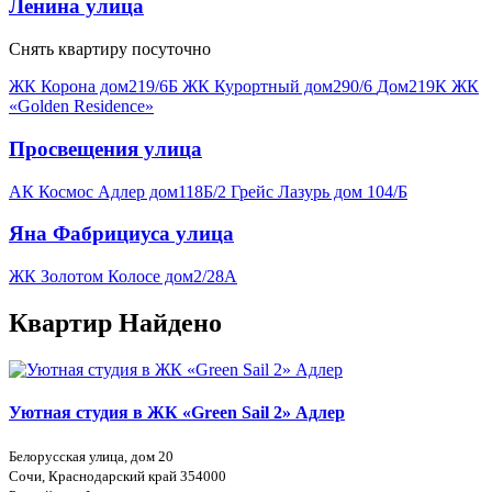
Ленина улица
Снять квартиру посуточно
ЖК Корона дом219/6Б
ЖК Курортный дом290/6
Дом219К ЖК
«Golden Residence»
Просвещения улица
АК Космос Адлер дом118Б/2
Грейс Лазурь дом 104/Б
Яна Фабрициуса улица
ЖК Золотом Колосе дом2/28А
Квартир Найдено
Уютная студия в ЖК «Green Sail 2» Адлер
Белорусская улица, дом 20
Сочи, Краснодарский край 354000