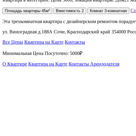
С
Площадь
квартиры
45м²
Вместимость
2
Комнат
3-комнатная
Эта трехкомнатная квартира с дизайнерским ремонтом порадуе
ул. Виноградная д.188А Сочи, Краснодарский край 354000 Рос
Все Цены
Квартира на Карте
Контакты
Минимальная Цена Посуточно:
5000₽
О Квартире
Квартира на Карте
Контакты Арендодателя