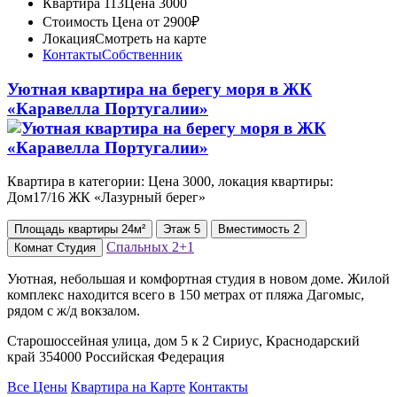
Квартира 113
Цена 3000
Стоимость
Цена от 2900₽
Локация
Смотреть на карте
Контакты
Собственник
Уютная квартира на берегу моря в ЖК
«Каравелла Португалии»
Квартира в категории: Цена 3000, локация квартиры:
Дом17/16 ЖК «Лазурный берег»
Площадь
квартиры
24м²
Этаж
5
Вместимость
2
Спальных
2+1
Комнат
Студия
Уютная, небольшая и комфортная студия в новом доме. Жилой
комплекс находится всего в 150 метрах от пляжа Дагомыс,
рядом с ж/д вокзалом.
Старошоссейная улица, дом 5 к 2 Сириус, Краснодарский
край 354000 Российская Федерация
Все Цены
Квартира на Карте
Контакты