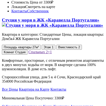
Стоимость
Цена от 3300₽
Локация
Смотреть на карте
Контакты
Собственник
Студия у моря в ЖК «Каравелла Португалии»
Квартира в категории: Стандартные Цены, локация квартиры:
Дом5к4 ЖК Каравелла Португалии
Площадь
квартиры
27м²
Этаж
1
Вместимость
2
Спальных
2+1
Комнат
Студия
Комфортные, просторные, с отличным ремонтом апартаменты
в двух минутах ходьбы от моря. В квартире сделана 100%
шумоизоляция. В доме есть лифт.
Старошоссейная улица, дом 5 к 4 Сочи, Краснодарский край
354000 Российская Федерация
Все Цены
Квартира на Карте
Контакты
Минимальная Цена Посуточно:
3300₽