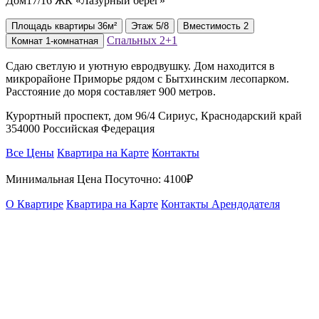
Дом17/16 ЖК «Лазурный берег»
Площадь
квартиры
36м²
Этаж
5/8
Вместимость
2
Спальных
2+1
Комнат
1-комнатная
Сдаю светлую и уютную евродвушку. Дом находится в
микрорайоне Приморье рядом с Бытхинским лесопарком.
Расстояние до моря составляет 900 метров.
Курортный проспект, дом 96/4 Сириус, Краснодарский край
354000 Российская Федерация
Все Цены
Квартира на Карте
Контакты
Минимальная Цена Посуточно:
4100₽
О Квартире
Квартира на Карте
Контакты Арендодателя