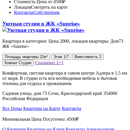
Стоимость
Цена от 4500₽
Локация
Смотреть на карте
Контакты
Собственник
Уютная студия в ЖК «Sunrise»
Квартира в категории: Цена 2000, локация квартиры: Дом73
ЖК «Sunrise»
Площадь
квартиры
22м²
Этаж
1/7
Вместимость
2
Спальных
2+1
Комнат
Студия
Комфортная, светлая квартира в самом центре Адлера в 1,5 км
от моря. В студии есть вся необходимая мебель и бытовая
техника для отдыха и проживания.
Садовая улица, дом 73 Сочи, Краснодарский край 354000
Российская Федерация
Все Цены
Квартира на Карте
Контакты
Минимальная Цена Посуточно:
4500₽
О Квартире
Квартира на Карте
Контакты Арендодателя