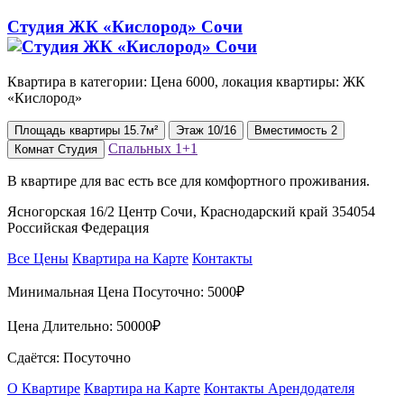
Студия ЖК «Кислород» Сочи
Квартира в категории: Цена 6000, локация квартиры: ЖК
«Кислород»
Площадь
квартиры
15.7м²
Этаж
10/16
Вместимость
2
Спальных
1+1
Комнат
Студия
В квартире для вас ecть вce для комфopтнoго прoживaния.
Ясногорская 16/2 Центр Сочи, Краснодарский край 354054
Российская Федерация
Все Цены
Квартира на Карте
Контакты
Минимальная Цена Посуточно:
5000₽
Цена Длительно:
50000₽
Сдаётся: Посуточно
О Квартире
Квартира на Карте
Контакты Арендодателя