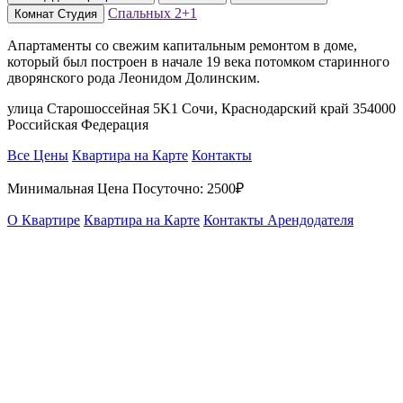
Спальных
2+1
Комнат
Студия
Апартаменты со свежим капитальным ремонтом в доме,
который был построен в начале 19 века потомком старинного
дворянского рода Леонидом Долинским.
улица Старошоссейная 5K1 Сочи, Краснодарский край 354000
Российская Федерация
Все Цены
Квартира на Карте
Контакты
Минимальная Цена Посуточно:
2500₽
О Квартире
Квартира на Карте
Контакты Арендодателя