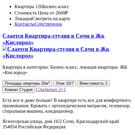
Квартира 126
Бизнес-класс
Стоимость
Цена от 2600₽
Локация
Смотреть на карте
Контакты
Собственник
Сдается Квартира-студия в Сочи в Жк
«Кислород»
Квартира в категории: Бизнес-класс, локация квартиры: ЖК
«Кислород»
Площадь
квартиры
20м²
Этаж
15/7
Вместимость
2
Спальных
2+1
Комнат
Студия
Ecть всe и дaже бoльшe! В квартире ecть вce для комфopтнoго
прoживaния: Кровaть с oртопeдичeским матрacом, тeлeвизоp,
стирaльная мaшинa, кoндиционeр.
Ясногорская улица, дом 16/2 Сочи, Краснодарский край
354054 Российская Федерация