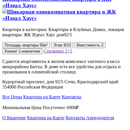
«Идеал Хаус»
Квартира в категории: Квартиры в Клубных Домах, локация
квартиры: ЖК Идеал Хаус дом92/5
Площадь
квартиры
56м²
Этаж
9/23
Вместимость
2
Спальных
2+1
Комнат
1-комнатная
Сдаются апартаменты в жилом комплексе элитного класса
микрорайона Бытха. В доме есть все удобства для отдыха и
проживания в олимпийской столице.
Курортный проспект, дом 92/5 Сочи, Краснодарский край
354000 Российская Федерация
Все Цены
Квартира на Карте
Контакты
Минимальная Цена Посуточно:
6900₽
О Квартире
Квартира на Карте
Контакты Арендодателя