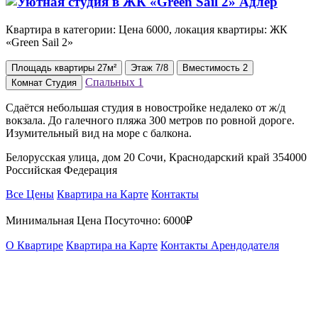
Квартира в категории: Цена 6000, локация квартиры: ЖК
«Green Sail 2»
Площадь
квартиры
27м²
Этаж
7/8
Вместимость
2
Спальных
1
Комнат
Студия
Сдаётся небольшая студия в новостройке недалеко от ж/д
вокзала. До галечного пляжа 300 метров по ровной дороге.
Изумительный вид на море с балкона.
Белорусская улица, дом 20 Сочи, Краснодарский край 354000
Российская Федерация
Все Цены
Квартира на Карте
Контакты
Минимальная Цена Посуточно:
6000₽
О Квартире
Квартира на Карте
Контакты Арендодателя