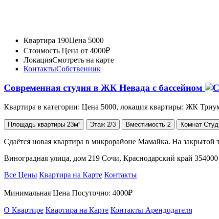
Квартира 190
Цена 5000
Стоимость
Цена от 4000₽
Локация
Смотреть на карте
Контакты
Собственник
Современная студия в ЖК Невада с бассейном
Квартира в категории: Цена 5000, локация квартиры: ЖК Триу
Площадь
квартиры
23м²
Этаж
2/3
Вместимость
2
Комнат
Студ
Сдаётся новая квартира в микрорайоне Мамайка. На закрытой 
Виноградная улица, дом 219 Сочи, Краснодарский край 354000
Все Цены
Квартира на Карте
Контакты
Минимальная Цена Посуточно:
4000₽
О Квартире
Квартира на Карте
Контакты Арендодателя