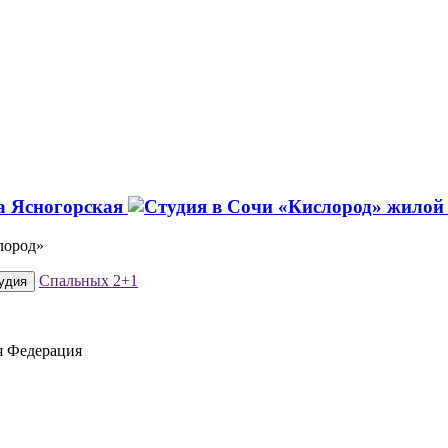
а Ясногорская
лород»
Спальных
2+1
удия
я Федерация