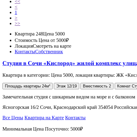
<<
<
1
>
>>
Квартира 248
Цена 5000
Стоимость
Цена от 5000₽
Локация
Смотреть на карте
Контакты
Собственник
Студия в Сочи «Кислород» жилой комплекс улиц
Квартира в категории: Цена 5000, локация квартиры: ЖК «Кис
Площадь
квартиры
24м²
Этаж
12/19
Вместимость
2
Комнат
Ст
Замечательная студия с шикарным видом на море и с балконом
Ясногорская 16/2 Сочи, Краснодарский край 354054 Российска
Все Цены
Квартира на Карте
Контакты
Минимальная Цена Посуточно:
5000₽